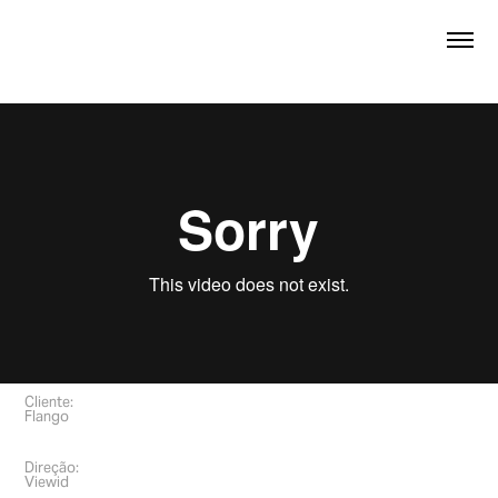
Cliente:
Flango
Direção:
Viewid