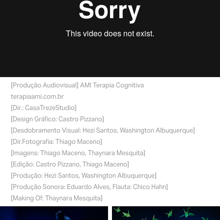
[Produção Audiovisual] AMI Terapia Cognitiva
terapiaami.com.br
[Dir.: CasaTrezeStudio]
[Design Gráfico: Castro Pizzano]
[Desdobramento Visual: Hezi Santos, Washington Albuquerque]
[Dir.Fotografia: Thiago Maceno]
[Imagens: Thiago Maceno, Thaynara Mesquita]
[Edição: Castro Pizzano, Thiago Maceno]
[Produção: Hezi Santos, Washington Albuquerque]
[Produção Sonora: Eduardo Alves, Flauta: Chico Hahn]
[Making Of: Thaynara Mesquita]