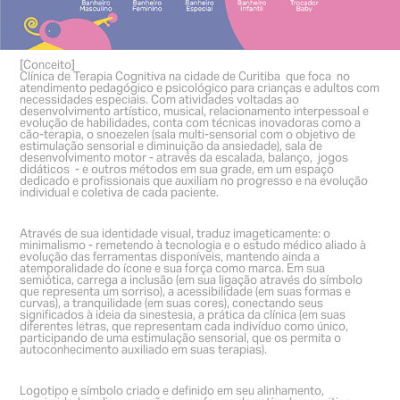
[Conceito]
Clínica de Terapia Cognitiva na cidade de Curitiba que foca no
atendimento pedagógico e psicológico para crianças e adultos com
necessidades especiais. Com atividades voltadas ao
desenvolvimento artístico, musical, relacionamento interpessoal e
evolução de habilidades, conta com técnicas inovadoras como a
cão-terapia, o snoezelen (sala multi-sensorial com o objetivo de
estimulação sensorial e diminuição da ansiedade), sala de
desenvolvimento motor - através da escalada, balanço, jogos
didáticos - e outros métodos em sua grade, em um espaço
dedicado e profissionais que auxiliam no progresso e na evolução
individual e coletiva de cada paciente.
Através de sua identidade visual, traduz imageticamente: o
minimalismo - remetendo à tecnologia e o estudo médico aliado à
evolução das ferramentas disponíveis, mantendo ainda a
atemporalidade do ícone e sua força como marca. Em sua
semiótica, carrega a inclusão (em sua ligação através do símbolo
que representa um sorriso), a acessibilidade (em suas formas e
curvas), a tranquilidade (em suas cores), conectando seus
significados à ideia da sinestesia, a prática da clínica (em suas
diferentes letras, que representam cada indivíduo como único,
participando de uma estimulação sensorial, que os permita o
autoconhecimento auxiliado em suas terapias).
Logotipo e símbolo criado e definido em seu alinhamento,